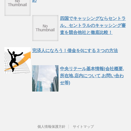
め
四国でキャッシングならセントラ
ル。セントラルのキャッシング審
査を競合他社と徹底比較！
完済人になろう！借金を0にする３つの方法
中央リテール基本情報(会社概要,
所在地,店内について,お問い合わ
せ等)
個人情報保護方針
サイトマップ