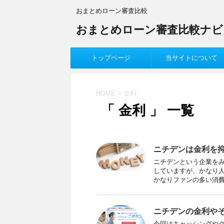
おまとめローン審査比較
おまとめローン審査比較ナビ
トップページ
当サイトについて
HOME
>
金利
「 金利 」 一覧
ニチデンは金利を
ニチデンという企業をみ
していますが、かなり
かなりファンの多い消費者
ニチデンの金利や
今回はキャッシングや