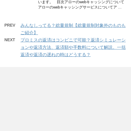
います。 目次アローのwebキャッシングについて
アローのwebキャッシングサービスについてア ...
PREV
みんなしってる？総量規制【総量規制対象外のものも
ご紹介】
NEXT
プロミスの返済はコンビニで可能？返済シミュレーシ
ョンや返済方法、返済額や手数料について解説。一括
返済や返済の遅れの時はどうする？